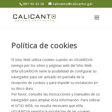
Skip
881 96 42 26
calicanto@calicanto.gal
to
content
Abrir barra de herramientas
Política de cookies
El Sitio Web utiliza cookies cuando un USUARIO/A
navega por los sitios y páginas web del Sitio Web.
El/la USUARIO/A tiene la posibilidad de configurar su
navegador para ser avisado en pantalla de la
recepción de cookies y para impedir su instalación en
su disco duro.
Por favor, consulte las instrucciones y manuales de su
navegador para ampliar ésta información. Para utilizar
el SITIO WEB, no resulta necesario que el/la
USUARIO/A permita la instalación de las cookies