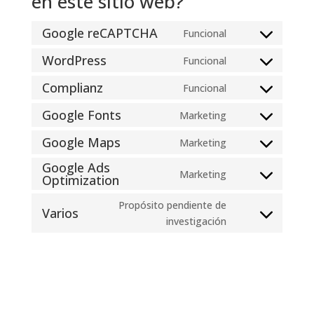
en este sitio web?
Google reCAPTCHA
Funcional
Consent
to
WordPress
Funcional
Consent
service
to
Complianz
Funcional
google-
Consent
service
recaptcha
to
Google Fonts
Marketing
wordpress
Consent
service
to
Google Maps
Marketing
complianz
Consent
service
Google Ads
to
google-
Marketing
Optimization
Consent
service
fonts
to
google-
Propósito pendiente de
Varios
service
maps
Consent
investigación
google-
to
ads-
service
optimization
varios